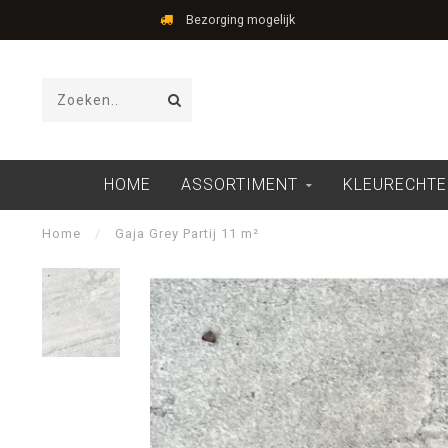
Bezorging mogelijk
HOME
ASSORTIMENT
KLEURECHTE
Home
/
Gaja Grey Partij 11 m²