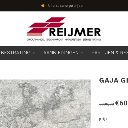
Uiterst scherpe prijzen
 BESTRATING
AANBIEDINGEN
PARTIJEN & R
GAJA GR
€60
€800,00
prijs: