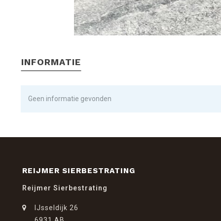
INFORMATIE
Geen informatie gevonden
REIJMER SIERBESTRATING
Reijmer Sierbestrating
IJsseldijk 26
6931 AB