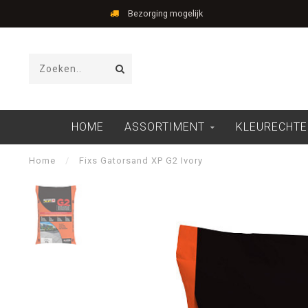
Bezorging mogelijk
HOME
ASSORTIMENT
KLEURECHTE
Home
/
Fixs Gatorsand XP G2 Ivory