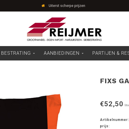
Uiterst scherpe prijzen
 BESTRATING
AANBIEDINGEN
PARTIJEN & R
FIXS G
€52,50
In
Artikelnummer:
prijs: