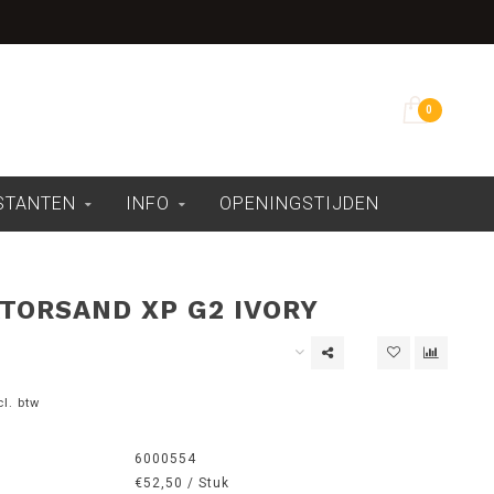
Overdekte showroom
0
ESTANTEN
INFO
OPENINGSTIJDEN
ATORSAND XP G2 IVORY
cl. btw
6000554
€52,50 / Stuk