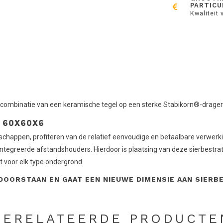
PARTICU
Kwaliteit 
M
combinatie van een keramische tegel op een sterke Stabikorn®-drager is
 60X60X6
schappen, profiteren van de relatief eenvoudige en betaalbare verwerk
eerde afstandshouders. Hierdoor is plaatsing van deze sierbestrating 
t voor elk type ondergrond.
OORSTAAN EN GAAT EEN NIEUWE DIMENSIE AAN SIERB
GERELATEERDE PRODUCTE