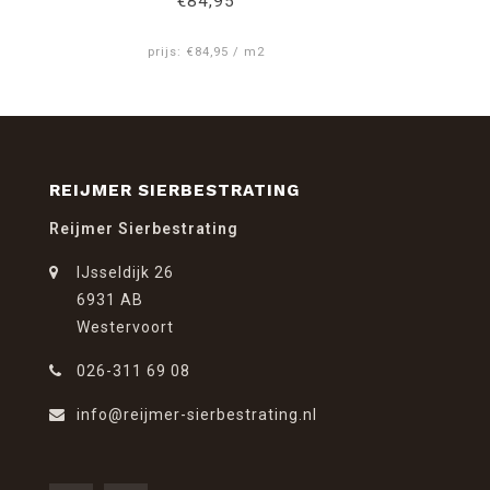
€84,95
prijs: €84,95 / m2
REIJMER SIERBESTRATING
Reijmer Sierbestrating
IJsseldijk 26
6931 AB
Westervoort
026-311 69 08
info@reijmer-sierbestrating.nl