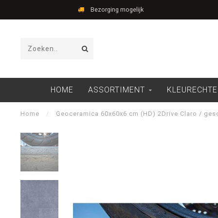
Bezorging mogelijk
HOME
ASSORTIMENT
KLEURECHTE
Home
/
Geoceramica 60x60x6 cm (HD) 2Drive Claro / gesc