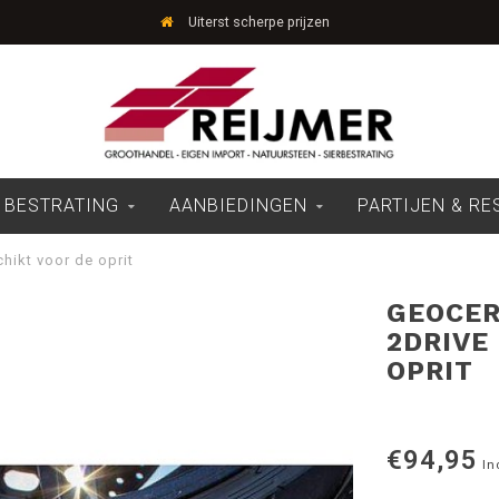
Uiterst scherpe prijzen
 BESTRATING
AANBIEDINGEN
PARTIJEN & R
hikt voor de oprit
GEOCER
2DRIVE
OPRIT
€94,95
In