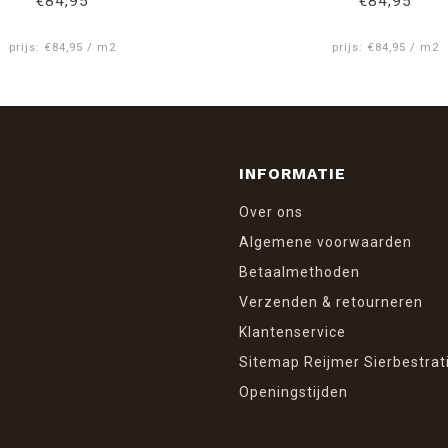
€84,95
€84,95
prijs: €84,95 / m2
prijs: €84,95 / m2
INFORMATIE
Over ons
Algemene voorwaarden
Betaalmethoden
Verzenden & retourneren
Klantenservice
Sitemap Reijmer Sierbestrat
Openingstijden