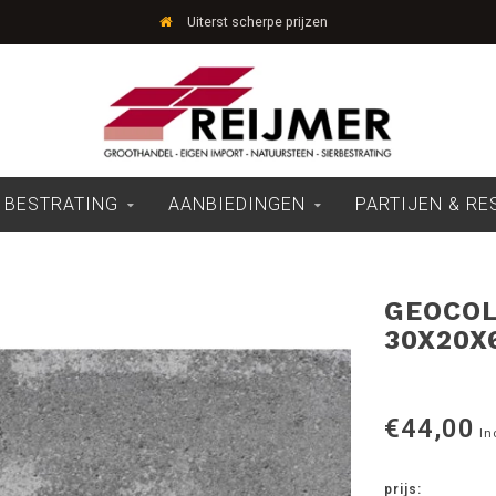
Uiterst scherpe prijzen
 BESTRATING
AANBIEDINGEN
PARTIJEN & R
GEOCOL
30X20X
€44,00
In
prijs: