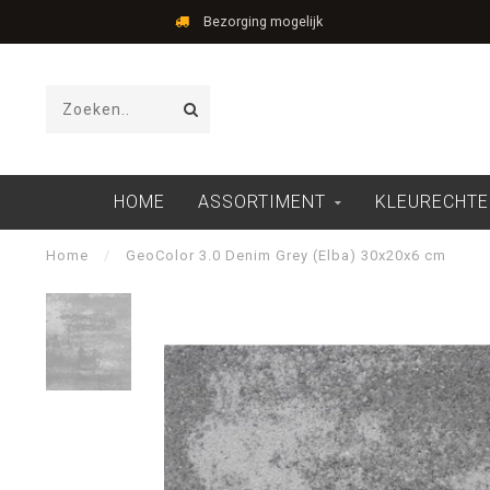
Bezorging mogelijk
HOME
ASSORTIMENT
KLEURECHTE
Home
/
GeoColor 3.0 Denim Grey (Elba) 30x20x6 cm