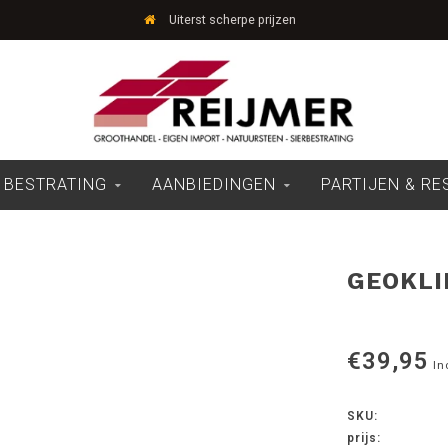
Uiterst scherpe prijzen
 BESTRATING
AANBIEDINGEN
PARTIJEN & R
GEOKLI
€39,95
In
SKU:
prijs: