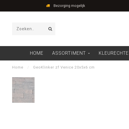
Bezorging mogelijk
HOME
ASSORTIMENT
KLEURECHTE
Home
/
GeoKlinker zf Venice 20x5x6 cm