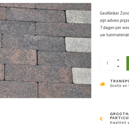
GeoKlinker Zonde
zijn advies pri
7 dagen per wee
uw tuinmateria
TRANSP
Snelle en
GROOTH
PARTICU
Kwaliteit 