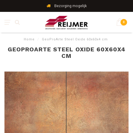
Bezorging mogelijk
0
Home
/
GeoProArte Steel Oxide 60x60x4 cm
GEOPROARTE STEEL OXIDE 60X60X4
CM