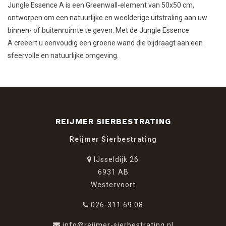
Jungle Essence A is een Greenwall-element van 50x50 cm,
ontworpen om een natuurlijke en weelderige uitstraling aan uw
binnen- of buitenruimte te geven.
​
Met de Jungle Essence
A
creëert u eenvoudig een groene wand die bijdraagt aan een
sfeervolle en natuurlijke omgeving.
REIJMER SIERBESTRATING
Reijmer Sierbestrating
IJsseldijk 26
6931 AB
Westervoort
026-311 69 08
info@reijmer-sierbestrating.nl