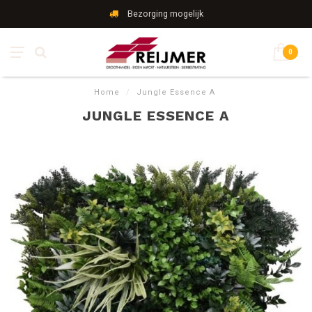
Bezorging mogelijk
0
Home
/
Jungle Essence A
JUNGLE ESSENCE A