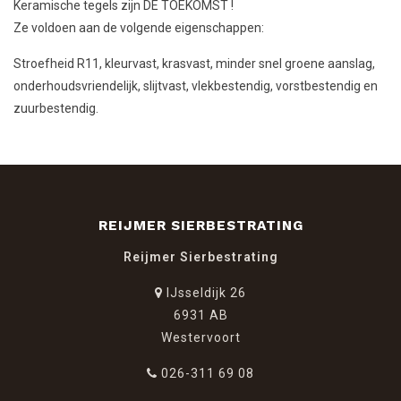
Keramische tegels zijn DE TOEKOMST !
Ze voldoen aan de volgende eigenschappen:
Stroefheid R11, kleurvast, krasvast, minder snel groene aanslag,
onderhoudsvriendelijk, slijtvast, vlekbestendig, vorstbestendig en
zuurbestendig.
REIJMER SIERBESTRATING
Reijmer Sierbestrating
IJsseldijk 26
6931 AB
Westervoort
026-311 69 08