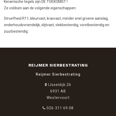
Keramische tegels zijn DE TOEKOMST !
Ze voldoen aan de volgende eigenschappen:
Stroefheid R11, kleurvast, krasvast, minder snel groene aanslag,
onderhoudsvriendelijk, slijtvast, vlekbestendig, vorstbestendig en
zuurbestendig.
REIJMER SIERBESTRATING
Reijmer Sierbestrating
IJsseldijk 26
6931 AB
Westervoort
026-311 69 08