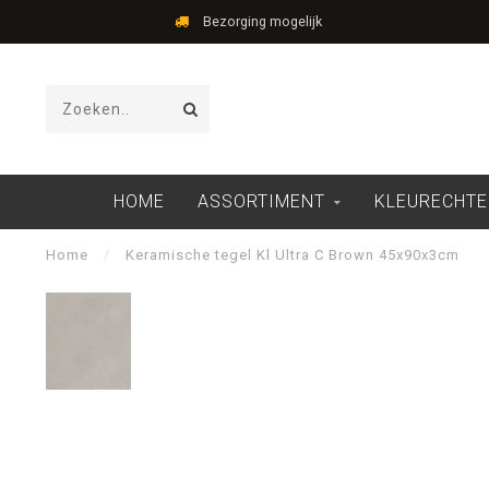
Bezorging mogelijk
HOME
ASSORTIMENT
KLEURECHTE
Home
/
Keramische tegel Kl Ultra C Brown 45x90x3cm