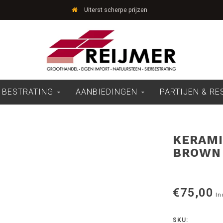
Uiterst scherpe prijzen
 BESTRATING
AANBIEDINGEN
PARTIJEN & R
KERAMI
BROWN
€75,00
In
SKU: