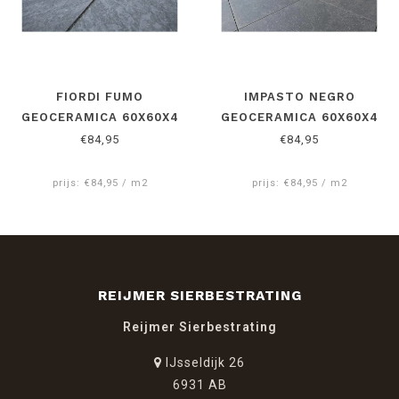
FIORDI FUMO
IMPASTO NEGRO
GEOCERAMICA 60X60X4
GEOCERAMICA 60X60X4
CM
CM
€84,95
€84,95
prijs: €84,95 / m2
prijs: €84,95 / m2
REIJMER SIERBESTRATING
Reijmer Sierbestrating
IJsseldijk 26
6931 AB