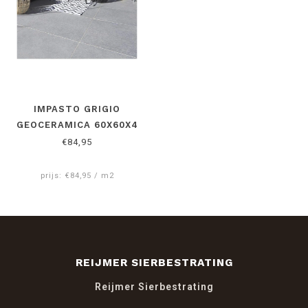
IMPASTO GRIGIO
GEOCERAMICA 60X60X4
CM
€84,95
prijs: €84,95 / m2
REIJMER SIERBESTRATING
Reijmer Sierbestrating