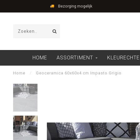
Bezorging mogelijk
HOME
ASSORTIMENT
KLEURECHTE
Home
/
Geoceramica 60x60x4 cm Impasto Grigio