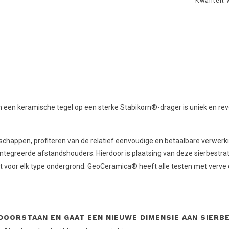
Kwaliteit 
en keramische tegel op een sterke Stabikorn®-drager is uniek en revol
schappen, profiteren van de relatief eenvoudige en betaalbare verwerk
eerde afstandshouders. Hierdoor is plaatsing van deze sierbestrating 
kt voor elk type ondergrond. GeoCeramica® heeft alle testen met verv
OORSTAAN EN GAAT EEN NIEUWE DIMENSIE AAN SIERB