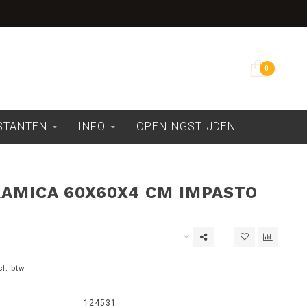
Overdekte showroom
0
ESTANTEN
INFO
OPENINGSTIJDEN
AMICA 60X60X4 CM IMPASTO
cl. btw
124531