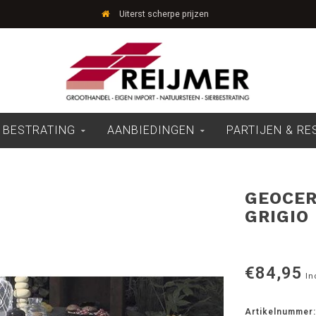
Uiterst scherpe prijzen
 BESTRATING
AANBIEDINGEN
PARTIJEN & R
GEOCER
GRIGIO
€84,95
In
Artikelnummer: