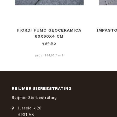
FIORDI FUMO GEOCERAMICA
IMPAST
60X60X4 CM
€84,95
prijs: €84,95 / m2
REIJMER SIERBESTRATING
Reijmer Sierbestrating
IJsseldijk 26
6931 AB