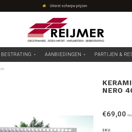
Uiterst scherpe prijzen
 BESTRATING
AANBIEDINGEN
PARTIJEN & R
2cm
KERAMI
NERO 4
€69,00
In
SKU: