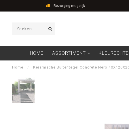
Bezorging mogelijk
HOME
ASSORTIMENT
KLEURECHTE
Home
/
Keramische Buitentegel Concrete Nero 40X120X