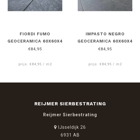
FIORDI FUMO
IMPASTO NEGRO
GEOCERAMICA 60X60X4
GEOCERAMICA 60X60X4
CM
CM
€84,95
€84,95
prijs: €84,95 / m2
prijs: €84,95 / m2
REIJMER SIERBESTRATING
Reijmer Sierbestrating
IJsseldijk 26
6931 AB