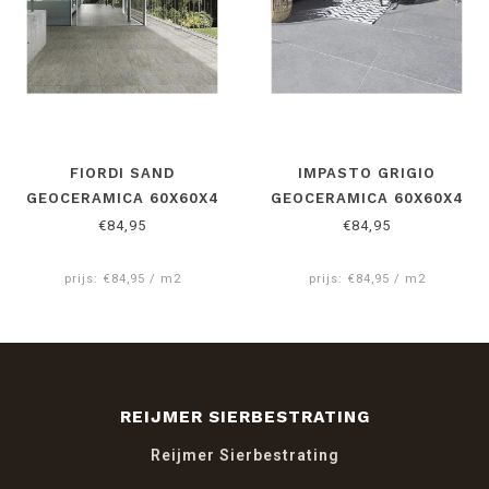
FIORDI SAND
IMPASTO GRIGIO
GEOCERAMICA 60X60X4
GEOCERAMICA 60X60X4
CM
CM
€84,95
€84,95
prijs: €84,95 / m2
prijs: €84,95 / m2
REIJMER SIERBESTRATING
Reijmer Sierbestrating