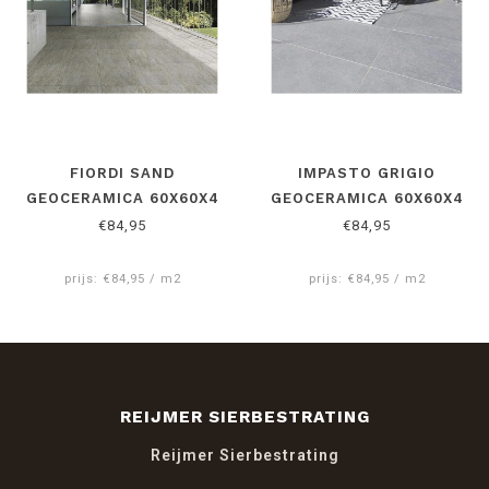
FIORDI SAND
IMPASTO GRIGIO
GEOCERAMICA 60X60X4
GEOCERAMICA 60X60X4
CM
CM
€84,95
€84,95
prijs: €84,95 / m2
prijs: €84,95 / m2
REIJMER SIERBESTRATING
Reijmer Sierbestrating