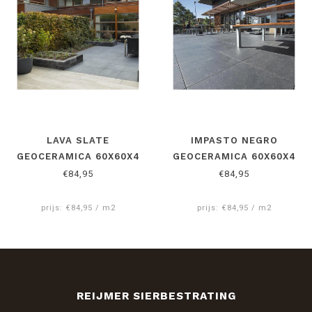
LAVA SLATE
IMPASTO NEGRO
GEOCERAMICA 60X60X4
GEOCERAMICA 60X60X4
CM
CM
€84,95
€84,95
prijs: €84,95 / m2
prijs: €84,95 / m2
REIJMER SIERBESTRATING