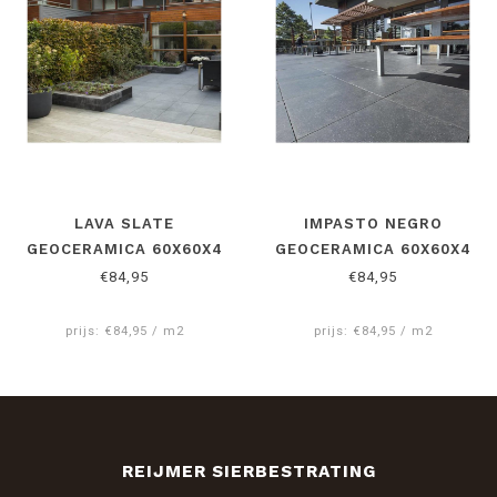
LAVA SLATE
IMPASTO NEGRO
GEOCERAMICA 60X60X4
GEOCERAMICA 60X60X4
CM
CM
€84,95
€84,95
prijs: €84,95 / m2
prijs: €84,95 / m2
REIJMER SIERBESTRATING