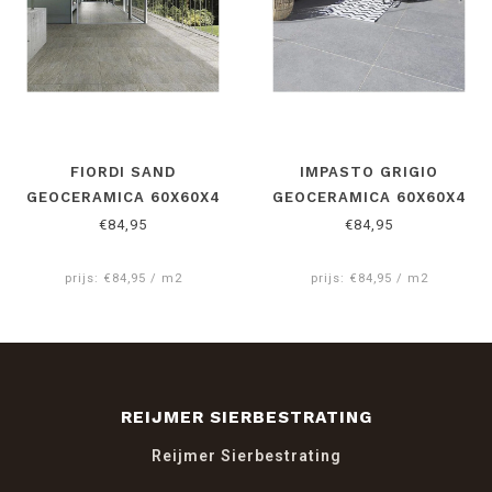
FIORDI SAND
IMPASTO GRIGIO
GEOCERAMICA 60X60X4
GEOCERAMICA 60X60X4
CM
CM
€84,95
€84,95
prijs: €84,95 / m2
prijs: €84,95 / m2
REIJMER SIERBESTRATING
Reijmer Sierbestrating