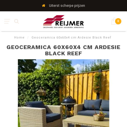
Uiterst scherpe prijzen
0
Home
/
Geoceramica 60x60x4 cm Ardesie Black Reef
GEOCERAMICA 60X60X4 CM ARDESIE
BLACK REEF