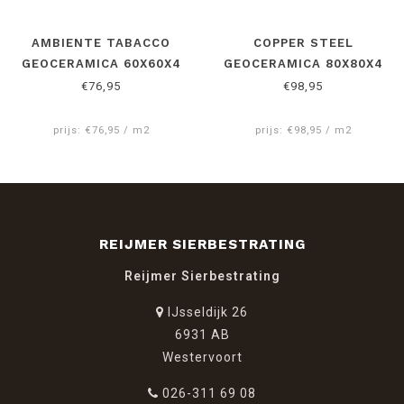
AMBIENTE TABACCO
COPPER STEEL
GEOCERAMICA 60X60X4
GEOCERAMICA 80X80X4
CM
CM
€76,95
€98,95
prijs: €76,95 / m2
prijs: €98,95 / m2
REIJMER SIERBESTRATING
Reijmer Sierbestrating
IJsseldijk 26
6931 AB
Westervoort
026-311 69 08