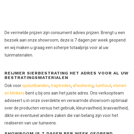
De vermelde prijzen zijn consument advies prijzen. Brengt u een
bezoek aan onze showroom, deze is 7 dagen per week geopend
en wij maken u graag een scherpe totaalprijs voor al uw
tuinmaterialen.
REIJMER SIERBESTRATING HET ADRES VOOR AL UW
BESTRATINGSMATERIALEN
Ook voor
opsluitbanden
,
traptredes
,
afwatering
,
tuinhout
,
stenen
en klinkers
bent u bij ons aan het juiste adres. Ons verkoopteam
adviseert u in onze overdekte en verwarmde showroom optimaal
over de producten versus het gebruik, kleurvastheid, krasvastheid,
dikte en eventueel andere zaken die van belang zijn voor het
realiseren van uw tuinwens.
SHOWROOM IS 7 DAGEN PER WEEK GEOPEND,