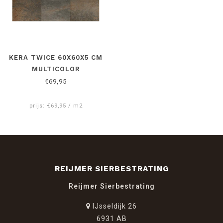
KERA TWICE 60X60X5 CM
MULTICOLOR
€69,95
prijs: €69,95 / m2
REIJMER SIERBESTRATING
Reijmer Sierbestrating
IJsseldijk 26
6931 AB