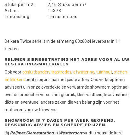
Stuks per m2:
2,46 Stuks per m²
Art nr:
15378
Toepassing:
Terras en pad
De kera Twice serie is in de afmeting 60x60x4 leverbaar in 11
kleuren.
REIJMER SIERBESTRATING HET ADRES VOOR AL UW
BESTRATINGSMATERIALEN
Ook voor
opsluitbanden
,
traptredes
,
afwatering
,
tuinhout
,
stenen
en klinkers
bent u bij ons aan het juiste adres. Ons verkoopteam
adviseert u in onze overdekte en verwarmde showroom optimaal
over de producten versus het gebruik, kleurvastheid, krasvastheid,
dikte en eventueel andere zaken die van belang zijn voor het
realiseren van uw tuinwens.
SHOWROOM IS 7 DAGEN PER WEEK GEOPEND,
DESKUNDIG ADVIES EN SCHERPE PRIJZEN.
Bij
Reijmer Sierbestrating
in
Westervoort
vindt u naast de kera