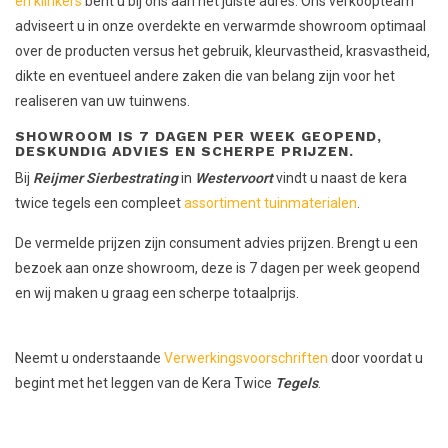
en klinkers
bent u bij ons aan het juiste adres. Ons verkoopteam
adviseert u in onze overdekte en verwarmde showroom optimaal
over de producten versus het gebruik, kleurvastheid, krasvastheid,
dikte en eventueel andere zaken die van belang zijn voor het
realiseren van uw tuinwens.
SHOWROOM IS 7 DAGEN PER WEEK GEOPEND,
DESKUNDIG ADVIES EN SCHERPE PRIJZEN.
Bij
Reijmer Sierbestrating
in
Westervoort
vindt u naast de kera
twice tegels een compleet
assortiment tuinmaterialen
.
De vermelde prijzen zijn consument advies prijzen. Brengt u een
bezoek aan onze showroom, deze is 7 dagen per week geopend
en wij maken u graag een scherpe totaalprijs.
Neemt u onderstaande
Verwerkingsvoorschriften
door voordat u
begint met het leggen van de Kera Twice
Tegels
.