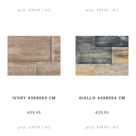
Bij
Reijmer sierbestrating
bent u aan het juiste adres voor
prijs: €39,95 / m2
prijs: €39,95 / m2
geïmpregneerde tegels 40x80 cm
.
IVORY 40X80X4 CM
GIALLO 40X80X4 CM
€39,95
€39,95
prijs: €39,95 / m2
prijs: €39,95 / m2