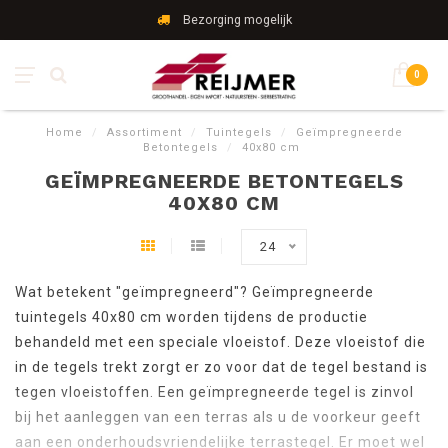
Bezorging mogelijk
0
Home
/
Assortiment
/
Tuintegels
/
Geïmpregneerde
Betontegels
/
40x80 cm
GEÏMPREGNEERDE BETONTEGELS
40X80 CM
24
Wat betekent "geïmpregneerd"? Geïmpregneerde
tuintegels 40x80 cm worden tijdens de productie
behandeld met een speciale vloeistof. Deze vloeistof die
in de tegels trekt zorgt er zo voor dat de tegel bestand is
tegen vloeistoffen. Een geïmpregneerde tegel is zinvol
bij het aanleggen van een terras als u de voorkeur geeft
aan een onderhoudsvriendelijke terrastegel. Er moet wel